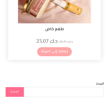
طقم خاص
د.ك
23.07
د.ك
46.15
إضافة إلى السلة
البحث
البحث