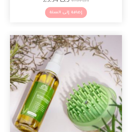
د.ك
23.54
د.ك
47.09
إضافة إلى السلة