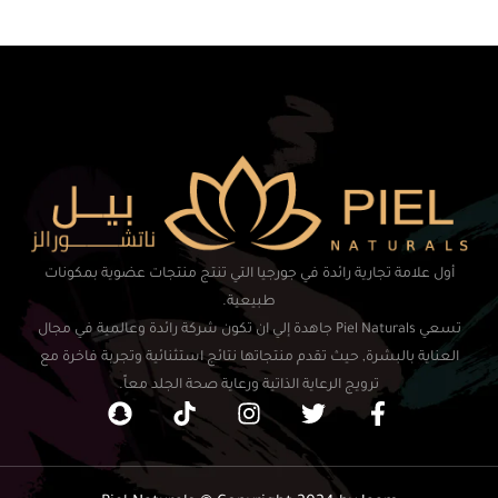
أول علامة تجارية رائدة في جورجيا التي تنتج منتجات عضوية بمكونات
طبيعية.
تسعي Piel Naturals جاهدة إلي ان تكون شركة رائدة وعالمية في مجال
العناية بالبشرة, حيث تقدم منتجاتها نتائج استثنائية وتجربة فاخرة مع
ترويج الرعاية الذاتية ورعاية صحة الجلد معاً.