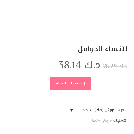
للنساء الحوامل
د.ك
38.14
د.ك
76.29
إضافة إلى السلة
دينار كويتي (د.ك) - KWD
التصنيف:
عروض خاصة