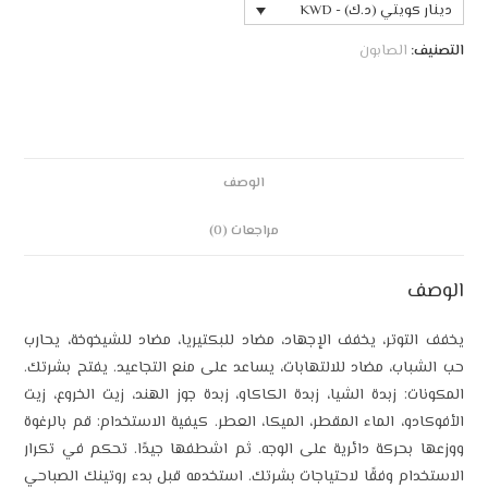
دينار كويتي (د.ك) - KWD
التصنيف:
الصابون
الوصف
مراجعات (0)
الوصف
يخفف التوتر، يخفف الإجهاد، مضاد للبكتيريا، مضاد للشيخوخة، يحارب
حب الشباب، مضاد للالتهابات، يساعد على منع التجاعيد. يفتح بشرتك.
المكونات: زبدة الشيا، زبدة الكاكاو، زبدة جوز الهند، زيت الخروع، زيت
الأفوكادو، الماء المقطر، الميكا، العطر. كيفية الاستخدام: قم بالرغوة
ووزعها بحركة دائرية على الوجه. ثم اشطفها جيدًا. تحكم في تكرار
الاستخدام وفقًا لاحتياجات بشرتك. استخدمه قبل بدء روتينك الصباحي