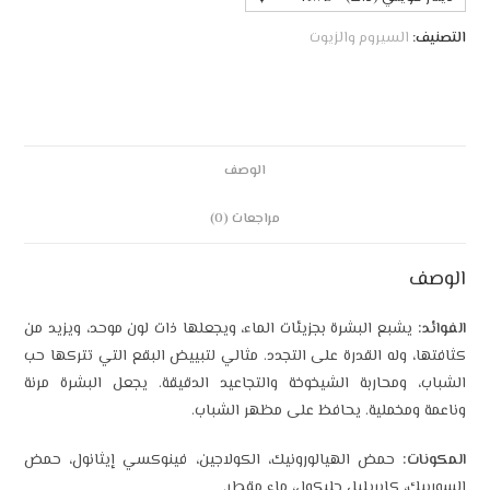
التصنيف:
السيروم والزيوت
الوصف
مراجعات (0)
الوصف
الفوائد:
يشبع البشرة بجزيئات الماء، ويجعلها ذات لون موحد، ويزيد من
كثافتها، وله القدرة على التجدد. مثالي لتبييض البقع التي تتركها حب
الشباب، ومحاربة الشيخوخة والتجاعيد الدقيقة. يجعل البشرة مرنة
وناعمة ومخملية. يحافظ على مظهر الشباب.
المكونات:
حمض الهيالورونيك، الكولاجين، فينوكسي إيثانول، حمض
السوربيك، كابريليل جليكول، ماء مقطر.