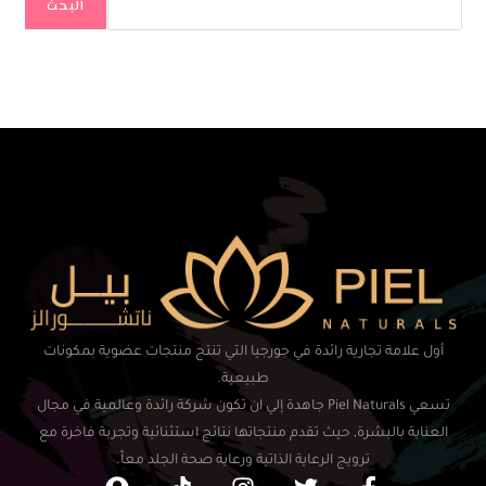
البحث
أول علامة تجارية رائدة في جورجيا التي تنتج منتجات عضوية بمكونات
طبيعية.
تسعي Piel Naturals جاهدة إلي ان تكون شركة رائدة وعالمية في مجال
العناية بالبشرة, حيث تقدم منتجاتها نتائج استثنائية وتجربة فاخرة مع
ترويج الرعاية الذاتية ورعاية صحة الجلد معاً.