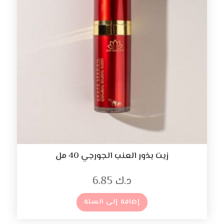
زيت بذور العنب الجورجي 40 مل
د.ك
6.85
إضافة إلى السلة