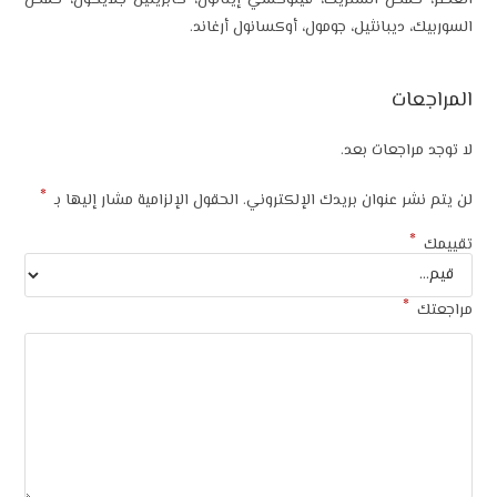
العطر، حمض الستريك، فينوكسي إيثانول، كابريليل جلايكول، حمض
السوربيك، ديبانثيل، جومول، أوكسانول أرغاند.
المراجعات
لا توجد مراجعات بعد.
*
لن يتم نشر عنوان بريدك الإلكتروني.
الحقول الإلزامية مشار إليها بـ
*
تقييمك
*
مراجعتك