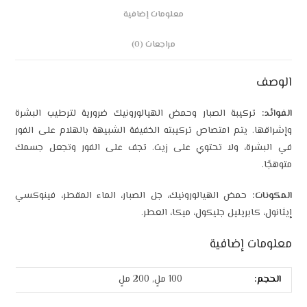
معلومات إضافية
مراجعات (0)
الوصف
الفوائد:
تركيبة الصبار وحمض الهيالورونيك ضرورية لترطيب البشرة
وإشراقها. يتم امتصاص تركيبته الخفيفة الشبيهة بالهلام على الفور
في البشرة، ولا تحتوي على زيت. تجف على الفور وتجعل جسمك
متوهجًا.
المكونات:
حمض الهيالورونيك، جل الصبار، الماء المقطر، فينوكسي
إيثانول، كابريليل جليكول، ميكا، العطر.
معلومات إضافية
الحجم:
100 ملٍ, 200 ملٍ