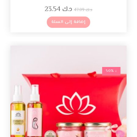
د.ك
23.54
د.ك
47.09
إضافة إلى السلة
↓ 50%