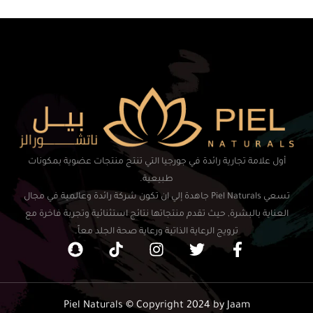
أول علامة تجارية رائدة في جورجيا التي تنتج منتجات عضوية بمكونات
طبيعية.
تسعي Piel Naturals جاهدة إلي ان تكون شركة رائدة وعالمية في مجال
العناية بالبشرة, حيث تقدم منتجاتها نتائج استثنائية وتجربة فاخرة مع
ترويج الرعاية الذاتية ورعاية صحة الجلد معاً.
Piel Naturals © Copyright 2024 by Jaam