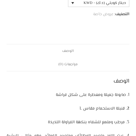
دينار كويتي (د.ك) - KWD
التصنيف:
عروض خاصة
الوصف
مراجعات (0)
الوصف
1. صابونة جميلة ومعطرة على شكل فراشة
2. قنبلة الاستحمام مقاس L
3. مرطب وملمع للشفاه بنكهة الفراولة اللذيذة