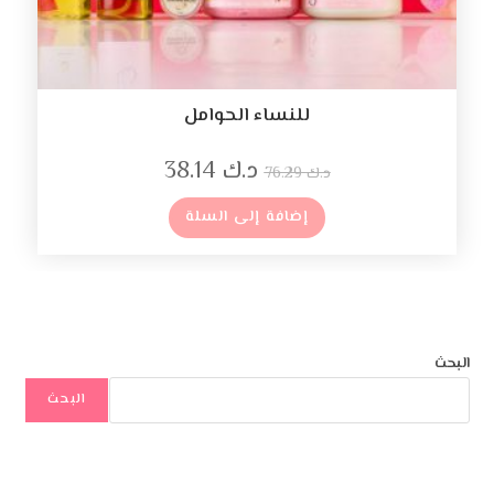
للنساء الحوامل
د.ك
38.14
د.ك
76.29
إضافة إلى السلة
البحث
البحث