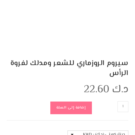
سيروم الروزماري للشعر ومدلك لفروة
الرأس
د.ك
22.60
إضافة إلى السلة
دينار كويتي (د.ك) - KWD