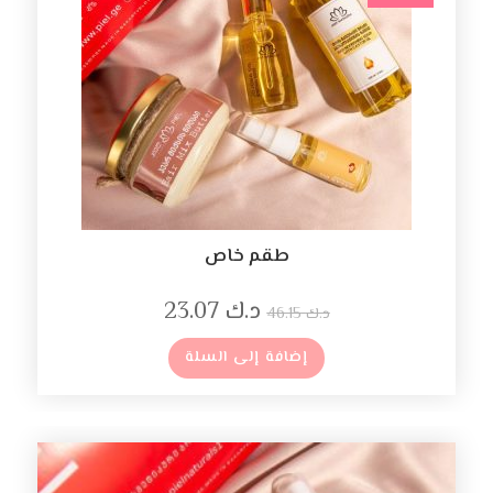
طقم خاص
د.ك
23.07
د.ك
46.15
إضافة إلى السلة