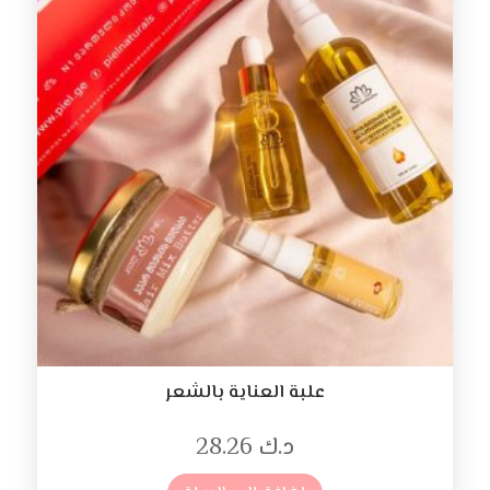
علبة العناية بالشعر
د.ك
28.26